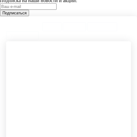
Подписка на наши новости и акции:
ТОП Категории
Города
ТОП Теги
ТОП Товары
Предложения
Спортивные скакалки
Спортивные перчатки без
Перчатки для зала
пальцев
Атлетические пояса
Тренировочные блины
Домашние турники
Мячи медицинские
Гири 4 кг
Эспандеры с
Кроссфит товары
отстегивающимися ручками
Спортивный набор
Тренировочные костюмы
Балансировочные
Роллеры массажные
платформы
Грифы штанги
Массажные цилиндры
Чугунные дизайнерские
Бинты для штанги
гири
Гимнастические ролики
Петли trx
Кроссфит тренажеры
Подвесние петли
Комплект резиновых петель
Резиновые эспандеры
Жилеты утяжелители
Трубчатые резинки
Набор эспандеров