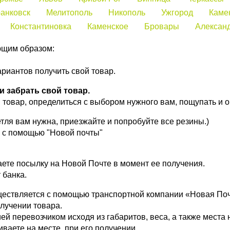
анковск
Мелитополь
Никополь
Ужгород
Каме
Константиновка
Каменское
Бровары
Алексан
ющим образом:
ариантов получить свой товар.
 забрать свой товар.
товар, определиться с выбором нужного вам, пощупать и оп
тля вам нужна, приезжайте и попробуйте все резины.)
я с помощью "Новой почты"
те посылку на Новой Почте в момент ее получения.
 банка.
ществляется с помощью транспортной компании «Новая Поч
лучении товара.
й перевозчиком исходя из габаритов, веса, а также места 
иваете на месте, при его получении.