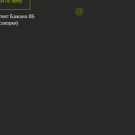
ИТЕ МНЕ
спект Бажана 8Б
сокорки)