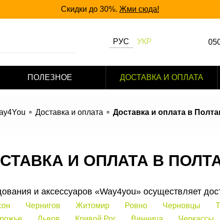
Скидки до 30%.
Жми сюда!
РУС
УКР
050
063
ПОЛЕЗНОЕ
ДОСТАВКА И ОПЛАТА
097
ay4You
Доставка и оплата
Доставка и оплата в Полта
СТАВКА И ОПЛАТА В ПОЛТ
дования и аксессуаров «Way4you» осуществляет дос
сон
Чернигов
Житомир
Ровно
Черновцы
Т
рожье
Львов
Кривой Рог
Винница
Черкассы