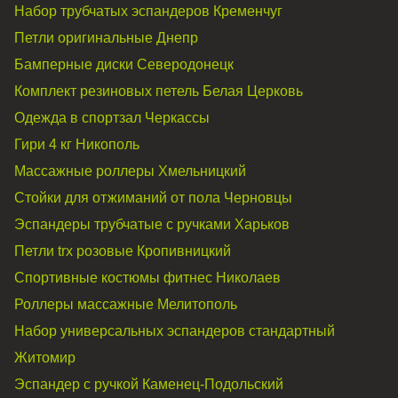
Набор трубчатых эспандеров
Кременчуг
Петли оригинальные
Днепр
Бамперные диски
Северодонецк
Комплект резиновых петель
Белая Церковь
Одежда в спортзал
Черкассы
Гири 4 кг
Никополь
Массажные роллеры
Хмельницкий
Стойки для отжиманий от пола
Черновцы
Эспандеры трубчатые с ручками
Харьков
Петли trx розовые
Кропивницкий
Спортивные костюмы фитнес
Николаев
Роллеры массажные
Мелитополь
Набор универсальных эспандеров стандартный
Житомир
Эспандер с ручкой
Каменец-Подольский