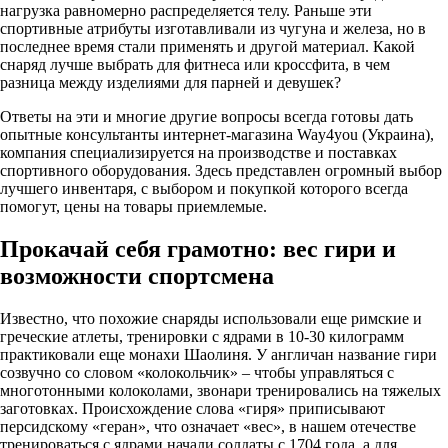
нагрузка равномерно распределяется телу. Раньше эти
спортивные атрибуты изготавливали из чугуна и железа, но в
последнее время стали применять и другой материал. Какой
снаряд лучше выбрать для фитнеса или кроссфита, в чем
разница между изделиями для парней и девушек?
Ответы на эти и многие другие вопросы всегда готовы дать
опытные консультанты интернет-магазина Way4you (Украина),
компания специализируется на производстве и поставках
спортивного оборудования. Здесь представлен огромный выбор
лучшего инвентаря, с выбором и покупкой которого всегда
помогут, цены на товары приемлемые.
Прокачай себя грамотно: вес гири и
возможности спортсмена
Известно, что похожие снаряды использовали еще римские и
греческие атлеты, тренировки с ядрами в 10-30 килограмм
практиковали еще монахи Шаолиня. У англичан название гири
созвучно со словом «колокольчик» – чтобы управляться с
многотонными колоколами, звонари тренировались на тяжелых
заготовках. Происхождение слова «гиря» приписывают
персидскому «геран», что означает «вес», в нашем отечестве
тренироваться с ядрами начали солдаты с 1704 года, а для