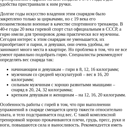
удобства пристраивали к ним ручки.
Долгие годы искусство владения этим снарядом было
закреплено только за циркачами, но с 19 века его
позаимствовали военные в качестве спортивного тренажера. В
40-е годы 20 века гиревой спорт стал официальным в СССР, а
гирю имели для тренировок дома практически все мужчины.
Сегодня интерес к этим снарядам не уменьшается, их
приобретают и парни, и девушки, они очень удобны, не
занимают много места в квартире. Но проблема в том, что не все
умеют правильно подобрать гирю. Специалисты рекомендуют
определять вес снаряда так:
начинающим и девушкам – гири в 8, 12, 16 килограмм;
мужчинам со средней мускулатурой – вес в 16, 20
килограмм;
сильным мужчинам с хорошо развитыми мышцами –
снаряд в 20, 24, 32 килограмма;
крепким девушкам и женщинам – на 12, 16, 20 килограмм.
Особенность работы с гирей в том, что при выполнении
упражнений в снаряде смещается центр тяжести относительно
хвата, и тело подстраивается под вес. С такой комплексной
тренировкой хорошо прокачиваются плечи, грудь, пресс, руки и
ноги, повышаются сила и выносливость. Рекомендуется иметь