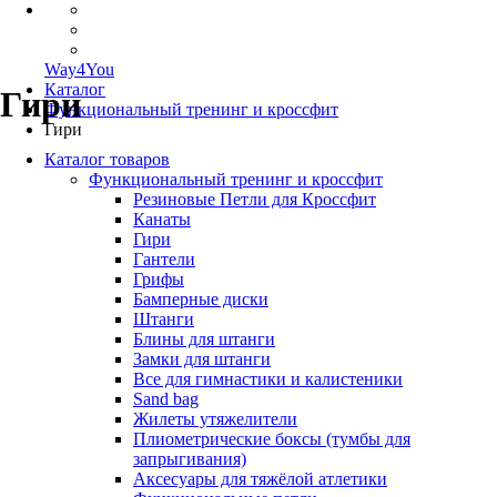
Way4You
Каталог
Гири
Функциональный тренинг и кроссфит
Гири
Каталог товаров
Функциональный тренинг и кроссфит
Резиновые Петли для Кроссфит
Канаты
Гири
Гантели
Грифы
Бамперные диски
Штанги
Блины для штанги
Замки для штанги
Все для гимнастики и калистеники
Sand bag
Жилеты утяжелители
Плиометрические боксы (тумбы для
запрыгивания)
Аксесуары для тяжёлой атлетики