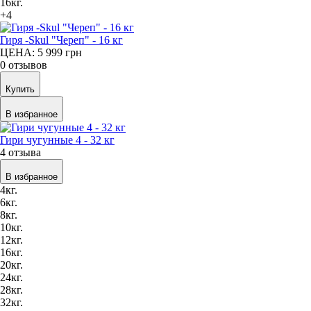
16кг.
+4
Гиря -Skul "Череп" - 16 кг
ЦЕНА: 5 999
грн
0 отзывов
Купить
В избранное
Гири чугунные 4 - 32 кг
4 отзыва
В избранное
4кг.
6кг.
8кг.
10кг.
12кг.
16кг.
20кг.
24кг.
28кг.
32кг.