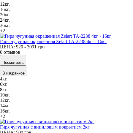
12кг.
16кг.
20кг.
24кг.
36кг.
+2
Гиря чугунная окрашенная Zelart TA-2238 4кг - 16кг
ЦЕНА: 920 - 3091
грн
0 отзывов
Посмотреть
В избранное
4кг.
6кг.
8кг.
10кг.
12кг.
14кг.
16кг.
+2
Гиря чугунная с виниловым покрытием 2кг
ЦЕНА: 500
грн