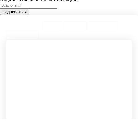
ТОП Категории
Города
ТОП Теги
ТОП Товары
Предложения
Спортивные резинки
Резина для подтягиваний
Грузики на ноги
Чугунные гири
Трубчатые эспандеры с
Брусья в квартиру
ручками
Разборные гантели
Набор трубчатых
Бамперные диски
эспандеров
Гимнастические резинки
Массажные цилиндры
Степ платформы
Гири чугунные
Пояс атлетический
Кроссфит блины
Жилеты утяжелители
Петли для кроссфита
Эспандеры трубчатые с
Фитнес одежда
ручками
Массажные пистолеты
Спортивные перчатки без
Петли оригинальные
пальцев
Брусья турники
Гантели на ноги
Набор резинок
Деревянные
Резиновые ленты
гимнастические кольца