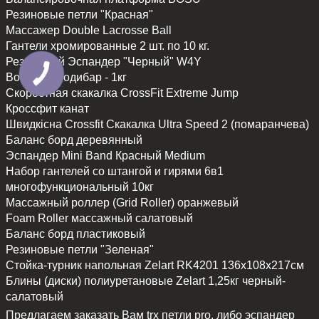
Резиновые петли "Красная"
Массажер Double Lacrosse Ball
Гантели хромированные 2 шт. по 10 кг.
Резиновый Эспандер "Черный" W4Y
Body Bar Бодибар - 1кг
Скоростная скакалка CrossFit Extreme Jump
Кроссфит канат
Швидкісна Crossfit Скакалка Ultra Speed 2 (помаранчева)
Баланс борд деревянный
Эспандер Mini Band Красный Medium
Набор гантелей со штангой и гирями 6в1
многофункциональный 10кг
Массажный роллер (Grid Roller) оранжевый
Foam Roller массажный салатовый
Баланс борд пластиковый
Резиновые петли "Зеленая"
Стойка-турник напольная Zelart RK4201 136x108x217см
Блины (диски) полиуретановые Zelart 1,25кг черный-
салатовый
Предлагаем заказать Вам trx петли pro, либо
эспандер