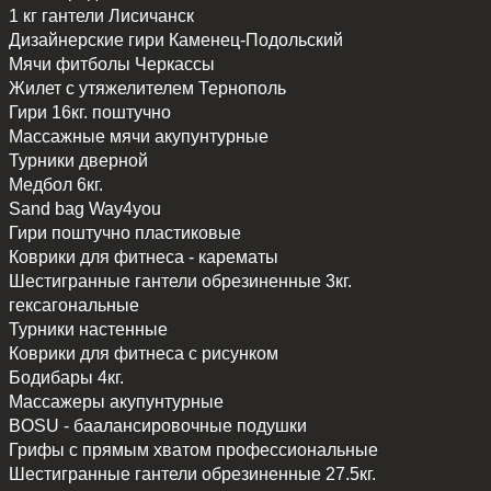
1 кг гантели
Лисичанск
Дизайнерские гири
Каменец-Подольский
Мячи фитболы
Черкассы
Жилет с утяжелителем
Тернополь
Гири 16кг. поштучно
Массажные мячи акупунтурные
Турники дверной
Медбол 6кг.
Sand bag Way4you
Гири поштучно пластиковые
Коврики для фитнеса - карематы
Шестигранные гантели обрезиненные 3кг.
гексагональные
Турники настенные
Коврики для фитнеса с рисунком
Бодибары 4кг.
Массажеры акупунтурные
BOSU - баалансировочные подушки
Грифы с прямым хватом профессиональные
Шестигранные гантели обрезиненные 27.5кг.