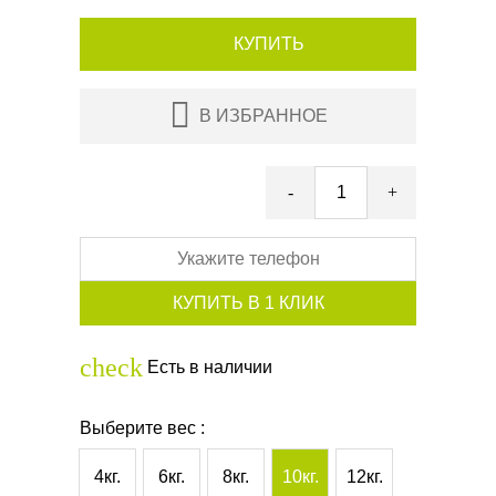
КУПИТЬ
В ИЗБРАННОЕ
-
+
check
Есть в наличии
Выберите вес :
4кг.
6кг.
8кг.
10кг.
12кг.