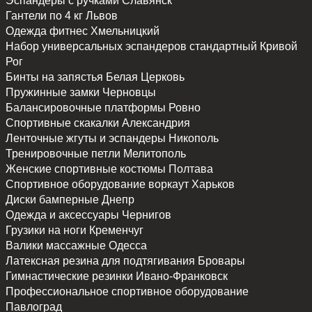
Эспандеры с ручками
Славянск
Гантели по 4 кг
Львов
Одежда фитнес
Хмельницкий
Набор универсальных эспандеров стандартный
Кривой
Рог
Бинты на запястья
Белая Церковь
Пружинные замки
Черновцы
Балансировочные платформы
Ровно
Спортивные скакалки
Александрия
Ленточные жгуты и эспандеры
Никополь
Тренировочные петли
Мелитополь
Женские спортивные костюмы
Полтава
Спортивное оборудование воркаут
Харьков
Диски бамперные
Днепр
Одежда и аксессуары
Чернигов
Грузики на ноги
Кременчуг
Валики массажные
Одесса
Латексная резина для подтягивания
Бровары
Гимнастические резинки
Ивано-Франковск
Профессиональное спортивное оборудование
Павлоград