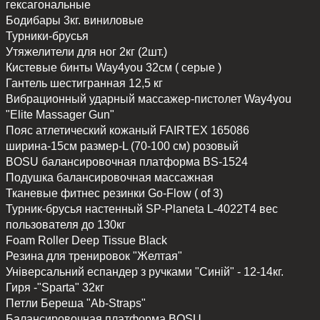
гексагональные
Бодибары 3кг. виниловые
Турники-брусья
Утяжелители для ног 2кг (2шт.)
Кистевые бинты Way4you 32см ( серые )
Гантель шестигранная 12,5 кг
Вибрационный ударный массажер-пистолет Way4you
"Elite Massager Gun"
Пояс атлетический кожаный FAIRTEX 165086
ширина-15см размер-L (70-100 см) розовый
BOSU балансировочная платформа BS-1524
Подушка балансировочная массажная
Тканевые фитнес резинки Go-Flow ( of 3)
Турник-брусья настенный SP-Planeta L-4022T4 вес
пользователя до 130кг
Foam Roller Deep Tissue Black
Резина для тренировок "Желтая"
Універсальний еспандер з ручками "Синій" - 12-14кг.
Гиря -"Sparta" 32кг
Петли Береша "Ab-Straps"
Балансировочная платформа BOSU