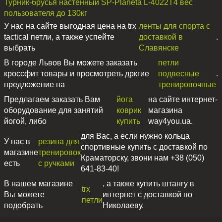
Турник-брусья настенный SP-Planeta L-4022T4 вес
пользователя до 130кг
У нас на сайте выгодная цена на trx
ленты для спорта с
tactical петли, а также успейте
доставкой в
.
выбрать
Славянске
В городе Львов Вы можете заказать
петли
кроссфит товары и просмотреть дркгие
подвесные
.
предложение на
тренировочные
Предлагаем заказать Вам
йога
на сайте интернет-
оборудование для занятий
коврик
магазина
йогой, либо
купить
way4you.ua.
для Вас, а если нужно кольца
У нас в
резина для
спортивные купить с доставкой по
магазине
тренировок
Краматорску, звони нам +38 (050)
есть
с ручками
641-83-40!
В нашем магазине
, а также купить штангу в
trx
Вы можете
интернет с доставкой по
петли
подобрать
Николаеву.