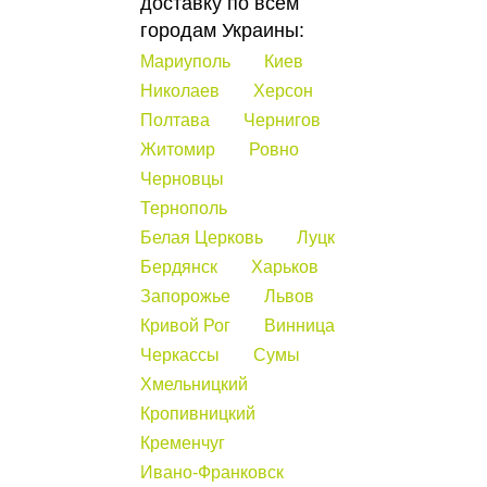
доставку по всем
городам Украины:
Мариуполь
Киев
Николаев
Херсон
Полтава
Чернигов
Житомир
Ровно
Черновцы
Тернополь
Белая Церковь
Луцк
Бердянск
Харьков
Запорожье
Львов
Кривой Рог
Винница
Черкассы
Сумы
Хмельницкий
Кропивницкий
Кременчуг
Ивано-Франковск