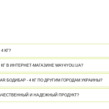
4 КГ?
✅ ПОЧЕМУ НУЖНО КУПИТЬ BODY BAR БОДИБАР - 4 КГ В ИНТЕРНЕТ-МАГАЗИНЕ WAY4YOU.UA?
R БОДИБАР - 4 КГ ПО ДРУГИМ ГОРОДАМ УКРАИНЫ?
БОДИБАР - 4 КГ ЭТО - 100% КАЧЕСТВЕННЫЙ И НАДЕЖНЫЙ ПРОДУКТ?