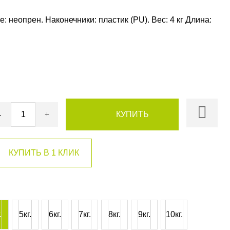
: неопрен. Наконечники: пластик (PU). Вес: 4 кг Длина:
-
+
КУПИТЬ
.
5кг.
6кг.
7кг.
8кг.
9кг.
10кг.