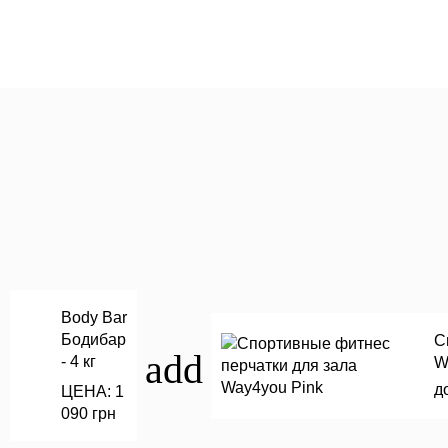
Body Bar
Бодибар
С
add
- 4 кг
W
д
ЦЕНА: 1
090
грн