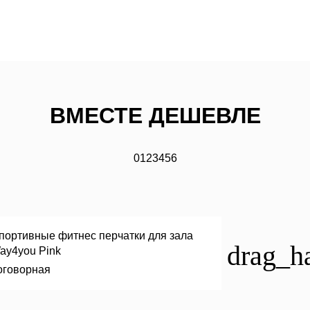
ВМЕСТЕ ДЕШЕВЛЕ
0
1
2
3
4
5
6
портивные фитнес перчатки для зала
drag_h
ay4you Pink
оговорная