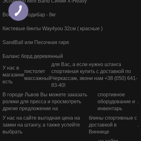
Эспандер Mini Band Cиний X-Heavy
Body Bar Бодибар - 8кг
Кистевые бинты Way4you 32см ( красные )
SandBall или Песочная гиря
Баланс борд деревянный
для Вас, а если нужно штанга
У нас в
пистолет
спортивная купить с доставкой по
магазине
массажный
Черкассам, звони нам +38 (050) 641-
есть
83-40!
В городе Львов Вы можете заказать
спортивное
ролики для пресса и просмотреть
оборудование и
.
дркгие предложение на
инвентарь
У нас на сайте выгодная цена на
блины спортивные с
замки на штангу, а также успейте
доставкой в
.
выбрать
Виннице