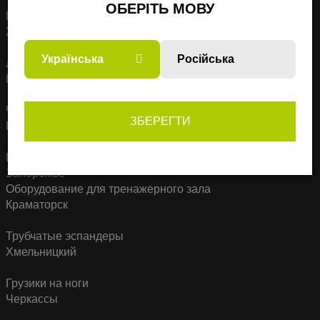
ОБЕРІТЬ МОВУ
Гантели по 2 кг
Житомир
Українська
Російська
Ленточные жгуты
Николаев
Чугунные гири
ЗБЕРЕГТИ
Павлоград
Набор универсальных эспандеров стандартный
Запорожье
Оборудование для тренажерного зала
Краматорск
Трубчатые эспандеры
Хмельницкий
Грузики на ноги
Черкассы