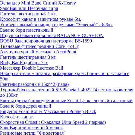
Эспандер Mini Band Cиний X-Heavy
SandBall или Песочная гиря
Гантель шестигранная 1 кг
Кроссфит канат в защитном рукаве 6м.
Универсальный эспандер с ручками "Зеленый" - 6-9кг.
Баланс борд пластиковый
Подушка балансировочная BALANCE CUSHION
BOSU балансировочная платформа BS-1590
Тканевые фитнес резинки Core- ( of 3)
Акупунктурный массажёр AccuPoint
Гантель шестигранная 3 кг
Body Bar Бодибар - 7кг
Массажер Double Lacrosse Ball
Набор гантели + штанга разборные хром. блины в пласт.кейсе
50кг
Гантели разборные 15кг*2 (пара)
Турник-брусья настенный SP-Planeta L-4022T4 вес пользователя
до 130кг
Блины (диски) полиуретановые Zelart 1,25кг черный-салатовый
Баланс борд деревянный
Fingertip Foam Roller Массажный Роллер Black
Кроссфит канат
Скоростная Crossfit Скакалка Ultra Speed 2 (черная)
SandBag или песочный мешок
Резиновые петли "Фиолетовая"