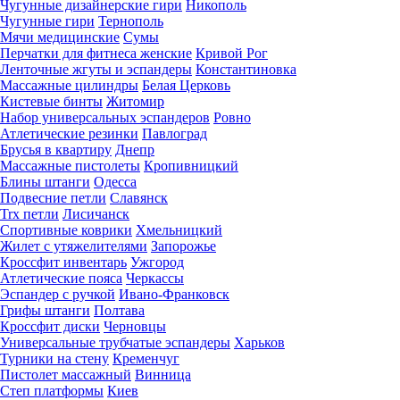
Чугунные дизайнерские гири
Никополь
Чугунные гири
Тернополь
Мячи медицинские
Сумы
Перчатки для фитнеса женские
Кривой Рог
Ленточные жгуты и эспандеры
Константиновка
Массажные цилиндры
Белая Церковь
Кистевые бинты
Житомир
Набор универсальных эспандеров
Ровно
Атлетические резинки
Павлоград
Брусья в квартиру
Днепр
Массажные пистолеты
Кропивницкий
Блины штанги
Одесса
Подвесние петли
Славянск
Trx петли
Лисичанск
Спортивные коврики
Хмельницкий
Жилет с утяжелителями
Запорожье
Кроссфит инвентарь
Ужгород
Атлетические пояса
Черкассы
Эспандер с ручкой
Ивано-Франковск
Грифы штанги
Полтава
Кроссфит диски
Черновцы
Универсальные трубчатые эспандеры
Харьков
Турники на стену
Кременчуг
Пистолет массажный
Винница
Степ платформы
Киев