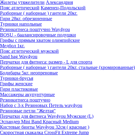
Жилеты утяжелители
Александрия
Пояс атлетический
Каменец-Подольский
Разборные ( наборные ) гантели 20кг.
Гири 28кг. обрезиненные
Турники напольные
Резинкитнеса поштучно Way4you
BOSU - баалансировочные подушки
Грифы с прямым хватом олимпийские
Медбол 1кг.
Пояс атлетический мужской
Sand bag Way4you
Перчатки для фитнеса: размер - L для спорта
Разборные ( наборные ) гантели 20кг. стальные (хромированные)
Бодибары 5кг. неопреновые
Турники-брусья
Грифы женские
Гири пластиковые
Массажеры акупунтурные
Резинкитнеса поштучно
Набор с 3-х Резиновых Петель way4you
Резиновые петли "Желтая"
Перчатки для фитнеса Way4you Мужские (L)
Эспандер Mini Band Красный Medium
Кистевые бинты Way4you 32см ( красные )
Скоростная скакалка CrossFit Extreme Jump