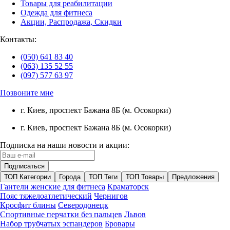
Товары для реабилитации
Одежда для фитнеса
Акции, Распродажа, Скидки
Контакты:
(050) 641 83 40
(063) 135 52 55
(097) 577 63 97
Позвоните мне
г. Киев, проспект Бажана 8Б (м. Осокорки)
г. Киев, проспект Бажана 8Б (м. Осокорки)
Подписка на наши новости и акции:
ТОП Категории
Города
ТОП Теги
ТОП Товары
Предложения
Гантели женские для фитнеса
Краматорск
Пояс тяжелоатлетический
Чернигов
Кросфит блины
Северодонецк
Спортивные перчатки без пальцев
Львов
Набор трубчатых эспандеров
Бровары