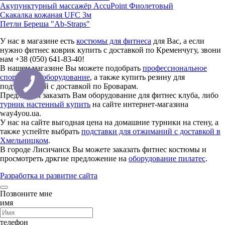
Акупунктурный массажёр AccuPoint Фиолетовый
Скакалка кожаная UFC 3м
Петли Береша "Ab-Straps"
У нас в магазине есть
костюмы для фитнеса
для Вас, а если
нужно фитнес коврик купить с доставкой по Кременчугу, звони
нам +38 (050) 641-83-40!
В нашем магазине Вы можете подобрать
профессиональное
спортивное оборудование
, а также купить резину для
подтягиваний с доставкой по Броварам.
Предлагаем заказать Вам оборудование для фитнес клуба, либо
турник настенный купить
на сайте интернет-магазина
way4you.ua.
У нас на сайте выгодная цена на домашние турники на стену, а
также успейте выбрать
подставки для отжиманий с доставкой в
Хмельницком
.
В городе Лисичанск Вы можете заказать фитнес костюмы и
просмотреть дркгие предложение на
оборудование пилатес
.
Разработка и развитие сайта
Позвоните мне
имя
телефон