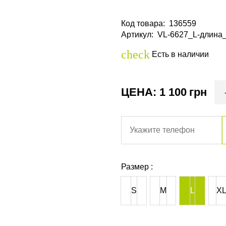
Код товара
:
136559
Артикул
:
VL-6627_L-длина
check
Есть в наличии
ЦЕНА: 1 100
грн
Размер :
S
M
L
X