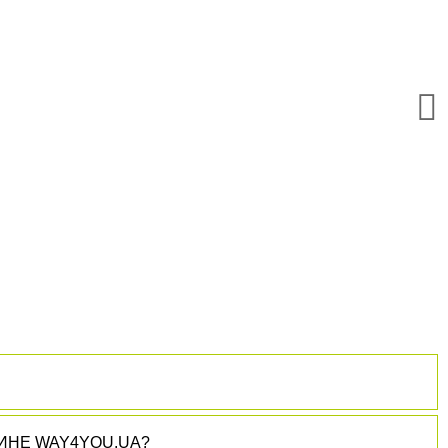
VL-6627 РАЗМЕР L В ИНТЕРНЕТ-МАГАЗИНЕ WAY4YOU.UA?