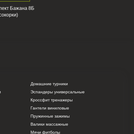
спект Бажана 8Б
сокорки)
Домашние турники
и
Эспандеры универсальные
Кроссфит тренажеры
Гантели виниловые
Пружинные зажимы
Валики массажные
Мячи фитболы