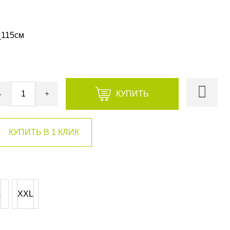
_115см
-
+
КУПИТЬ
L
XXL