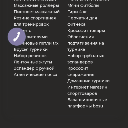
Массажные роллеры
Мячи фитболы
Пистолет массажный
Гири 4 кг
Резина спортивная
Перчатки для
для тренировок
фитнеса
Жилет с
Кроссфит товары
утяжелителями
Облегчения
Резиновые петли trx
подтягивания на
Брусья турники
турнике
Набор резинок
Набор трубчатых
Ленточные жгуты
эспандеров
Эспандер с ручкой
Кроссфит
Атлетические пояса
снаряжение
Домашние турники
Интернет магазин
спорттоваров
Балансировочные
платформы bosu