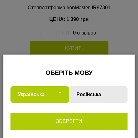
Степплатформа IronMaster, IR97301
ЦЕНА: 1 390
грн
0 отзывов
КУПИТЬ
В ИЗБРАННОЕ
ОБЕРІТЬ МОВУ
Українська
Російська
✅ КАК ПОДОБРАТЬ И КУПИТЬ
СТЕППЛАТФОРМА
IRONMASTER, IR97301?
ЗБЕРЕГТИ
✅ ПОЧЕМУ НУЖНО КУПИТЬ