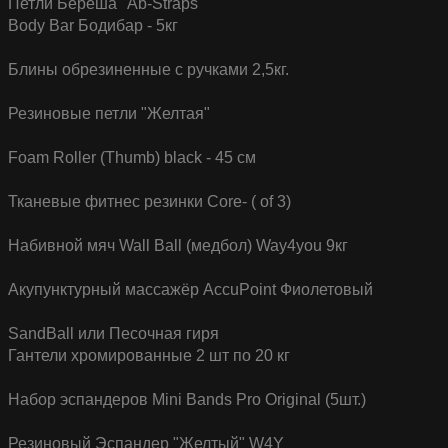
Петли Береша "Ab-Straps"
Body Bar Бодибар - 5кг
Блины обрезиненные с ручками 2,5кг.
Резиновые петли "Желтая"
Foam Roller (Thumb) black - 45 см
Тканевые фитнес резинки Core- ( of 3)
Набивной мяч Wall Ball (медбол) Way4you 9кг
Акупунктурный массажёр AccuPoint Фиолетовый
SandBall или Песочная гиря
Гантели хромированные 2 шт по 20 кг
Набор эспандеров Mini Bands Pro Original (5шт.)
Резиновый Эспандер "Желтый" W4Y