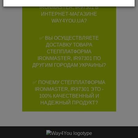
СТЕППЛАТФОРМА
IRONMASTER, IR97301 В
ИНТЕРНЕТ-МАГАЗИНЕ
WAY4YOU.UA?
✅ ВЫ ОСУЩЕСТВЛЯЕТЕ
ДОСТАВКУ ТОВАРА
СТЕППЛАТФОРМА
IRONMASTER, IR97301 ПО
ДРУГИМ ГОРОДАМ УКРАИНЫ?
✅ ПОЧЕМУ СТЕППЛАТФОРМА
IRONMASTER, IR97301 ЭТО -
100% КАЧЕСТВЕННЫЙ И
НАДЕЖНЫЙ ПРОДУКТ?