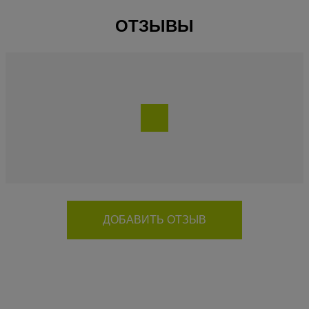
ОТЗЫВЫ
Отзывов о "Степплатформа IronMaster, IR97301" еще
нет.
Будьте первым!
ДОБАВИТЬ ОТЗЫВ