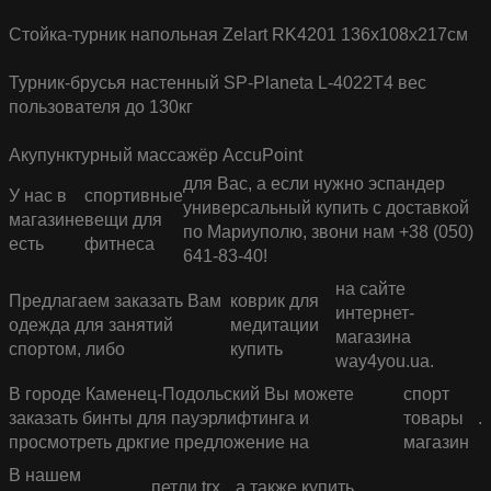
Стойка-турник напольная Zelart RK4201 136x108x217см
Турник-брусья настенный SP-Planeta L-4022T4 вес
пользователя до 130кг
Акупунктурный массажёр AccuPoint
для Вас, а если нужно эспандер
У нас в
спортивные
универсальный купить с доставкой
магазине
вещи для
по Мариуполю, звони нам +38 (050)
есть
фитнеса
641-83-40!
на сайте
Предлагаем заказать Вам
коврик для
интернет-
одежда для занятий
медитации
магазина
спортом, либо
купить
way4you.ua.
В городе Каменец-Подольский Вы можете
спорт
заказать бинты для пауэрлифтинга и
товары
.
просмотреть дркгие предложение на
магазин
В нашем
петли trx
, а также купить