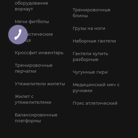
оборудование
воркаут
Тренировочные
блины
Мячи фитболы
Грузы на ноги
Гимнастические
кольца
Наборные гантели
Кроссфит инвентарь
Гантели купить
разборные
Тренировочные
перчатки
Чугунные гири
Утяжелители жилеты
Медицинский мяч с
ручками
Жилет с
утяжелителями
Пояс атлетический
Балансировочные
платформы