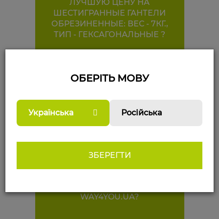
ЛУЧШУЮ ЦЕНУ НА
ШЕСТИГРАННЫЕ ГАНТЕЛИ
ОБРЕЗИНЕННЫЕ: ВЕС - 7КГ.,
ТИП - ГЕКСАГОНАЛЬНЫЕ ?
✅ КАКИЕ ВЫ МОЖЕТЕ
ПРЕДЛОЖИТЬ ТОВАРЫ ИЗ
ОБЕРІТЬ МОВУ
КАТЕГОРИИ ШЕСТИГРАННЫЕ
ГАНТЕЛИ ОБРЕЗИНЕННЫЕ:
ВЕС - 7КГ., ТИП -
Українська
Російська
ГЕКСАГОНАЛЬНЫЕ?
✅ ПОЧЕМУ НУЖНО КУПИТЬ
ШЕСТИГРАННЫЕ ГАНТЕЛИ
ЗБЕРЕГТИ
ОБРЕЗИНЕННЫЕ: ВЕС - 7КГ.,
ТИП - ГЕКСАГОНАЛЬНЫЕ В
ИНТЕРНЕТ-МАГАЗИНЕ
WAY4YOU.UA?