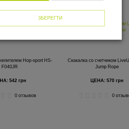
ЗБЕРЕГТИ
желителем Hop-sport HS-
Скакалка со счетчиком LiveU
F040JR
Jump Rope
НА: 542
грн
ЦЕНА: 570
грн
0 отзывов
0 отзыв
УПИТЬ
КУПИТЬ