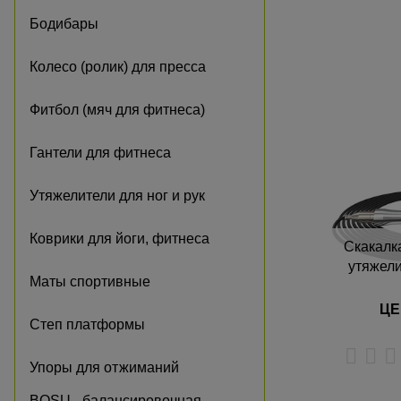
Бодибары
о
о
Колесо (ролик) для пресса
п
Фитбол (мяч для фитнеса)
Гантели для фитнеса
Утяжелители для ног и рук
Коврики для йоги, фитнеса
Скакалк
утяжел
Маты спортивные
ЦЕ
Степ платформы
Упоры для отжиманий
BOSU - балансировочная