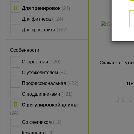
Для тренировок
(24)
Для фитнеса
(+24)
Для кроссфита
(+22)
Особенности
Скоростная
(+20)
Скакалка с утя
С утяжелителем
(+7)
Профессиональная
(+22)
ЦЕ
С подшипниками
(+21)
С регулировкой длины
(24)
К
Со счетчиком
(+2)
Кожанная
(+3)