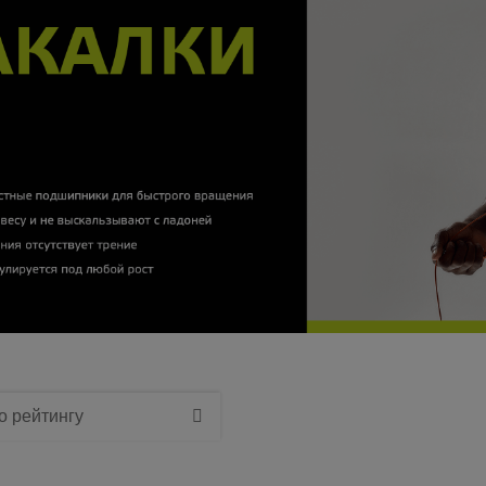
о рейтингу
о названию