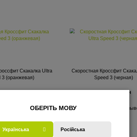
россфит Скакалка Ultra
Скоростная Кроссфит Скакал
 3 (оранжевая)
Speed 3 (черная)
НА: 370
грн
ЦЕНА: 370
грн
ОБЕРІТЬ МОВУ
1 отзыв
0 отзыв
УПИТЬ
КУПИТЬ
Українська
Російська