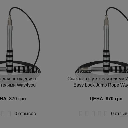
т дешевых к дорогим
т дорогих к дешевым
о наличию
а для похудения с
Скакалка с утяжелителями 
ителями Way4you
Easy Lock Jump Rope Wa
НА: 870
грн
ЦЕНА: 870
грн
0 отзывов
0 отзыв