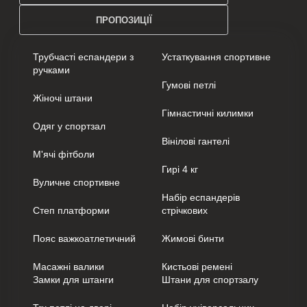
ПРОПОЗИЦІЇ
Трубчасті еспандери з
Устаткування спортивне
ручками
Гумові петлі
Жіночі штани
Гімнастичні килимки
Одяг у спортзал
Вінілові гантелі
М'ячі фітболи
Гирі 4 кг
Вуличне спортивне
Набір еспандерів
Степ платформи
стрічкових
Пояс важкоатлетичний
Жимові бинти
Масажні валики
Кистьові ремені
Замки для штанги
Штани для спортзалу