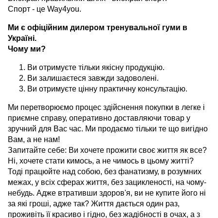
Спорт - це Way4you.
Ми є офіційним дилером тренувальної гуми в
Україні.
Чому ми?
Ви отримуєте тільки якісну продукцію.
Ви залишаєтеся завжди задоволені.
Ви отримуєте цінну практичну консультацію.
Ми перетворюємо процес здійснення покупки в легке і
приємне справу, оперативно доставляючи товар у
зручний для Вас час. Ми продаємо тільки те що вигідно
Вам, а не нам!
Запитайте себе: Ви хочете прожити своє життя як все?
Ні, хочете стати кимось, а не чимось в цьому житті?
Тоді працюйте над собою, без фанатизму, в розумних
межах, у всіх сферах життя, без зацикленості, на чому-
небудь. Адже втративши здоров'я, ви не купите його ні
за які гроші, адже так? Життя дається один раз,
проживіть її красиво і гідно, без жадібності в очах, а з