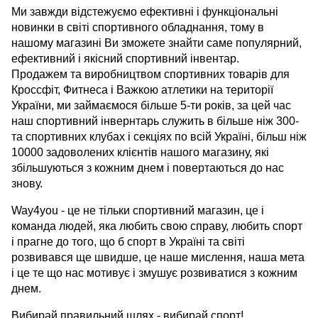
Ми завжди відстежуємо ефективні і функціональні
новинки в світі спортивного обладнання, тому в
нашому магазині Ви зможете знайти саме популярний,
ефективний і якісний спортивний інвентар.
Продажем та виробництвом спортивних товарів для
Кроссфіт, Фитнеса і Важкою атлетики на території
України, ми займаємося більше 5-ти років, за цей час
наш спортивний інвернтарь служить в більше ніж 300-
та спортивних клубах і секціях по всій Україні, більш ніж
10000 задоволених клієнтів нашого магазину, які
збільшуються з кожним днем ​​і повертаються до нас
знову.
Way4you - це не тільки спортивний магазин, це і
команда людей, яка любить свою справу, любить спорт
і прагне до того, що б спорт в Україні та світі
розвивався ще швидше, це наше мислення, наша мета
і це те що нас мотивує і змушує розвиватися з кожним
днем.
Вибирай правильний шлях - вибирай спорт!