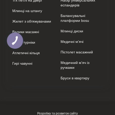
Trx петлі на двері
Набір універсальних
еспандерів
Млинці на штангу
Балансувальні
платформи bosu
Жилет з обтяжувачами
Млинці диски
Валики масажні
КНОПКА
Медичні м'ячі
Бруси турніки
ЗВ'ЯЗКУ
Пістолет масажний
Атлетичні кільця
Медичний м'яч із
Гирі чавунні
ручками
Бруси в квартиру
Розробка та розвиток сайту