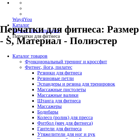
Way4You
Каталог
Перчатки для фитнеса: Размер
Фитнес, йога, пилатес
Перчатки для фитнеса
- S, Материал - Полиэстер
Каталог товаров
Функциональный тренинг и кроссфит
Фитнес, йога, пилатес
Резинки для фитнеса
Резиновые петли
Эспандеры и резина для тренировок
Массажные пистолеты
Массажные валики
Штанга для фитнеса
Массажеры
Бодибары
Колесо (ролик) для пресса
Фитбол (мяч для фитнеса)
Гантели для фитнеса
Утяжелители для ног и рук