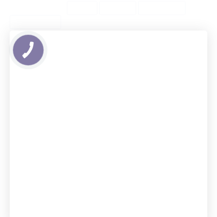
ТОП Категории
Города
ТОП Теги
ТОП Товары
Предложения
Бамперные диски для
Петли подвесные
штанги
тренировочные
Трубчатые резинки для
Ленточные эспандеры
фитнеса
профессиональные
Дизайнерские гири
Комплект фитнес резинок
Трубчатые резинки
Массажные цилиндры
Валики массажные
Набор трубчатых
Пояс атлетический
эспандеров
Жилеты утяжелители
Чугунные гири
Пистолет массажный
Жилет с утяжелителем
Атлетические пояса
Спортивный инвентарь и
Пружинные замки
оборудование
Пояс тяжелоатлетический
Гантели 4 кг
Набор универсальных
Резиновые эспандеры
эспандеров стандартный
Бамперные диски штанга
Ленточные жгуты
Медицинские мячи
Брусья турники
Брусья в квартиру
Грифы штанги
Жилет с утяжелителями
Облегчения подтягивания
на турнике