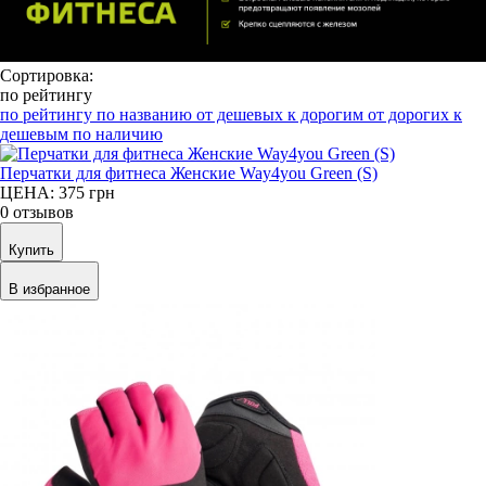
Сортировка:
по рейтингу
по рейтингу
по названию
от дешевых к дорогим
от дорогих к
дешевым
по наличию
Перчатки для фитнеса Женские Way4you Green (S)
ЦЕНА: 375
грн
0 отзывов
Купить
В избранное