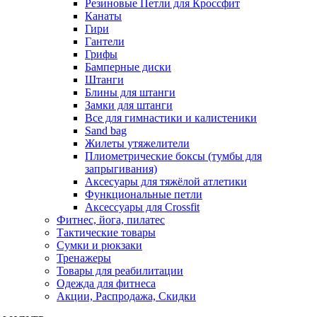
Резиновые Петли для Кроссфит
Канаты
Гири
Гантели
Грифы
Бамперные диски
Штанги
Блины для штанги
Замки для штанги
Все для гимнастики и калистеники
Sand bag
Жилеты утяжелители
Плиометрические боксы (тумбы для
запрыгивания)
Аксесуары для тяжёлой атлетики
Функциональные петли
Аксессуары для Crossfit
Фитнес, йога, пилатес
Тактические товары
Сумки и рюкзаки
Тренажеры
Товары для реабилитации
Одежда для фитнеса
Акции, Распродажа, Скидки