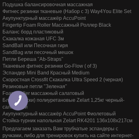
Подушка балансировочная массажная
Фитнес резинки тканевые (Набор с 3) Way4You Elite Set
Акупунктурный массажёр AccuPoint
Fingertip Foam Roller Массажный Роллер Black
Баланс борд пластиковый
Скакалка кожаная UFC 3м
SandBall или Песочная гиря
SandBag или песочный мешок
Петли Береша "Ab-Straps"
Тканевые фитнес резинки Go-Flow ( of 3)
Эспандер Mini Band Красный Medium
Скоростная Crossfit Скакалка Ultra Speed 2 (черная)
Резиновые петли "Зеленая"
Foam Roller массажный салатовый
Блины (диски) полиуретановые Zelart 1,25кг черный-
салатовый
Акупунктурный массажёр AccuPoint Фиолетовый
Стойка-турник напольная Zelart RK4201 136x108x217см
Предлагаем заказать Вам трубчатые эспандеры с
ручками, либо
для тренировок купить
на сайте интернет-