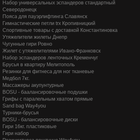
Набор универсальных эспандеров стандартный
Северодонецк
Пояса для пауэрлифтинга
Славянск
Гимнастические петли trx
Кропивницкий
Спортивные товары с доставкой
Константиновка
Утяжелители жилеты
Днепр
Чугунные гири
Ровно
Жилет с утяжелителями
Ивано-Франковск
Набор эспандеров ленточных
Кременчуг
Брусья в квартиру
Мелитополь
Резинки для фитнеса для ног тканевые
Медбол 7кг.
Массажеры акупунтурные
BOSU - баалансировочные подушки
Грифы с паралельным хватом прямые
Sand bag Way4you
Турники-брусья
BOSU - балансировочные диски
Гири 16кг. пластиковые
Гири набор