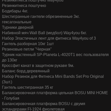
Резинкитнеса поштучно Way4you
Резинкитнеса поштучно
Бодибары 4кг.
Шестигранные гантели обрезиненные 3кг.
гексагональные
Турники дверной
Набивной мяч Wall Ball (медбол) Way4you 6кг.
Набор Эластичных лент для фитнеса Way4you of 3
Гантель разборная 10кг 1шт
Резиновые петли "Черная"
Турник настенный SP-Planeta L-4020T1 вес пользователя
до 130кг
Кроссфит канат в защитном рукаве 9м.
Баланс борд деревянный
Набор Резинок для Фитнеса Mini Bands Set Pro Original
(3шт.)
Гантель шестигранная 35 кг
Балансировочная платформа цельная BOSU MINI HOME
- Голубая
Балансировочная платформа BOSU с двумя
эспандерами FI-1924 фиолетовая