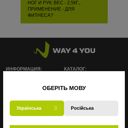
НОГ И РУК: ВЕС - 2.5КГ.,
ПРИМЕНЕНИЕ - ДЛЯ
ФИТНЕСА?
ИНФОРМАЦИЯ:
КАТАЛОГ:
О нас
Функциональный тренинг
и кроссфит
ОБЕРІТЬ МОВУ
Полезное
Фитнес, йога, пилатес
Доставка и оплата
Тактические товары
Контакты
Українська
Російська
Сумки и рюкзаки
Партнерам
Тренажеры
Карта сайта
Товары для реабилитации