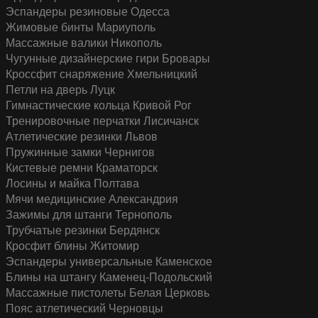
Эспандеры резиновые
Одесса
Жимовые бинты
Мариуполь
Массажные валики
Никополь
Чугунные дизайнерские гири
Бровары
Кроссфит снаряжение
Хмельницкий
Петли на дверь
Луцк
Гимнастические кольца
Кривой Рог
Тренировочные перчатки
Лисичанск
Атлетические резинки
Львов
Пружинные замки
Чернигов
Кистевые ремни
Краматорск
Лосины и майка
Полтава
Мячи медицинские
Александрия
Зажимы для штанги
Тернополь
Трубчатые резинки
Бердянск
Кросфит блины
Житомир
Эспандеры универсальные
Каменское
Блины на штангу
Каменец-Подольский
Массажные пистолеты
Белая Церковь
Пояс атлетический
Черновцы