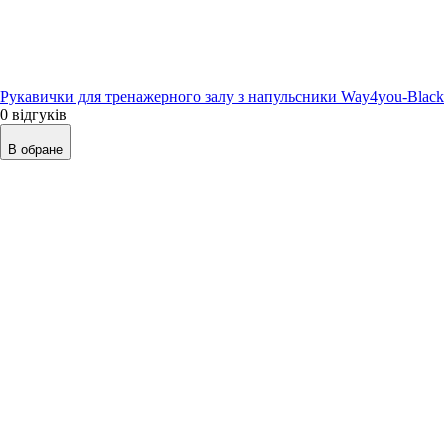
Рукавички для тренажерного залу з напульсники Way4you-Black
0 відгуків
В обране