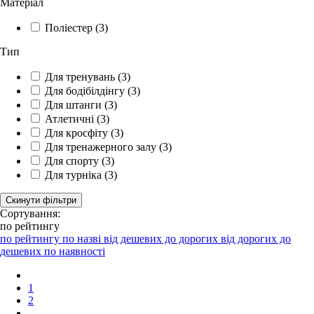
Матеріал
Поліестер
(3)
Тип
Для тренувань
(3)
Для бодібілдінгу
(3)
Для штанги
(3)
Атлетичні
(3)
Для кросфіту
(3)
Для тренажерного залу
(3)
Для спорту
(3)
Для турніка
(3)
Скинути фільтри
Сортування:
по рейтингу
по рейтингу
по назві
від дешевих до дорогих
від дорогих до
дешевих
по наявності
1
2