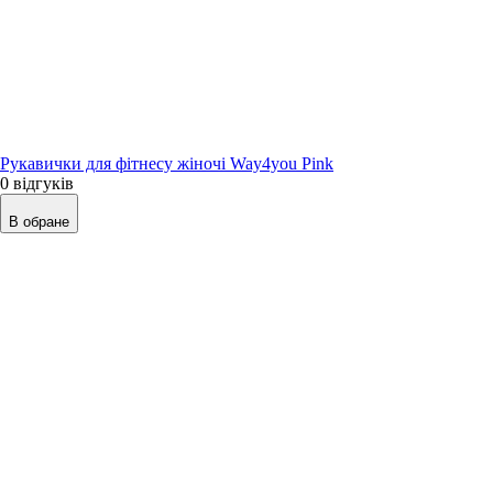
Рукавички для фітнесу жіночі Way4you Pink
0 відгуків
В обране