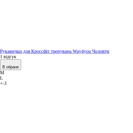
Рукавички для Кроссфіт тренувань Way4you Чоловічі
1 відгук
В обране
M
L
+-3