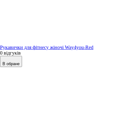
Рукавички для фітнесу жіночі Way4you-Red
0 відгуків
В обране