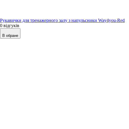
Рукавички для тренажерного залу з напульсники Way4you-Red
0 відгуків
В обране