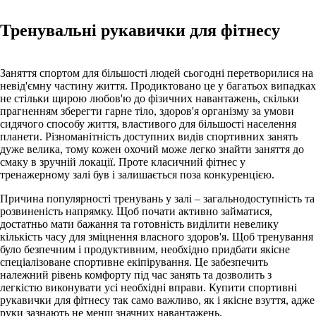
Тренувальні рукавички для фітнесу
Заняття спортом для більшості людей сьогодні перетворилися на
невід'ємну частину життя. Продиктовано це у багатьох випадках
не стільки щирою любов'ю до фізичних навантажень, скільки
прагненням зберегти гарне тіло, здоров'я організму за умови
сидячого способу життя, властивого для більшості населення
планети. Різноманітність доступних видів спортивних занять
дуже велика, тому кожен охочий може легко знайти заняття до
смаку в зручній локації. Проте класичний фітнес у
тренажерному залі був і залишається поза конкуренцією.
Причина популярності тренувань у залі – загальнодоступність та
розвиненість напрямку. Щоб почати активно займатися,
достатньо мати бажання та готовність виділити невелику
кількість часу для зміцнення власного здоров'я. Щоб тренування
було безпечним і продуктивним, необхідно придбати якісне
спеціалізоване спортивне екіпірування. Це забезпечить
належний рівень комфорту під час занять та дозволить з
легкістю виконувати усі необхідні вправи. Купити спортивні
рукавички для фітнесу так само важливо, як і якісне взуття, адже
руки зазнають не менш значних навантажень.