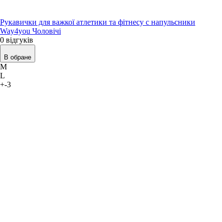
Рукавички для важкої атлетики та фітнесу c напульсники
Way4you Чоловічі
0 відгуків
В обране
M
L
+-3