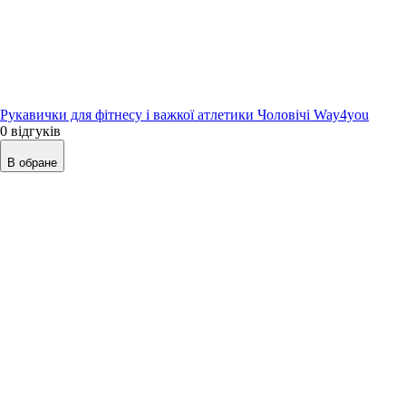
Рукавички для фітнесу і важкої атлетики Чоловічі Way4you
0 відгуків
В обране