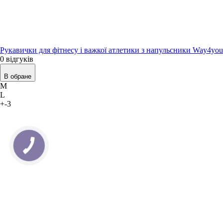
Рукавички для фітнесу і важкої атлетики з напульсники Way4you
0 відгуків
В обране
M
L
+-3