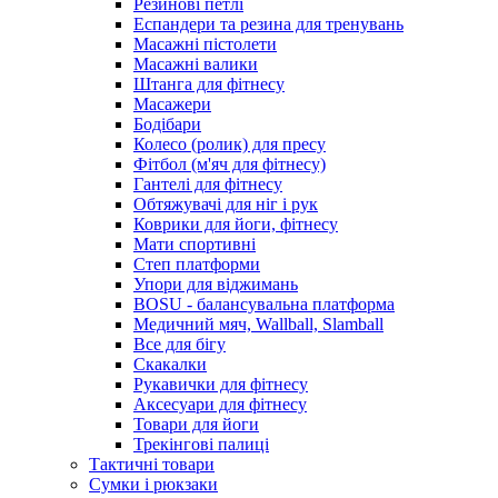
Резинові петлі
Еспандери та резина для тренувань
Масажні пістолети
Масажні валики
Штанга для фітнесу
Масажери
Бодібари
Колесо (ролик) для пресу
Фітбол (м'яч для фітнесу)
Гантелі для фітнесу
Обтяжувачі для ніг і рук
Коврики для йоги, фітнесу
Мати спортивні
Степ платформи
Упори для віджимань
BOSU - балансувальна платформа
Медичний мяч, Wallball, Slamball
Все для бігу
Скакалки
Рукавички для фітнесу
Аксесуари для фітнесу
Товари для йоги
Трекінгові палиці
Тактичні товари
Сумки і рюкзаки