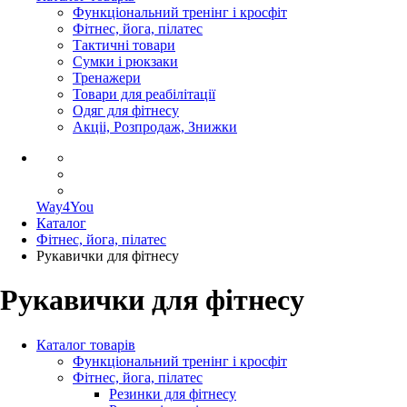
Функціональний тренінг і кросфіт
Фітнес, йога, пілатес
Тактичні товари
Сумки і рюкзаки
Тренажери
Товари для реабілітації
Одяг для фітнесу
Акціі, Розпродаж, Знижки
Way4You
Каталог
Фітнес, йога, пілатес
Рукавички для фітнесу
Рукавички для фітнесу
Каталог товарів
Функціональний тренінг і кросфіт
Фітнес, йога, пілатес
Резинки для фітнесу