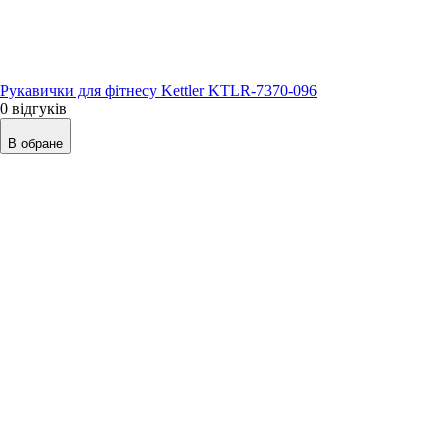
Рукавички для фітнесу Kettler KTLR-7370-096
0 відгуків
В обране