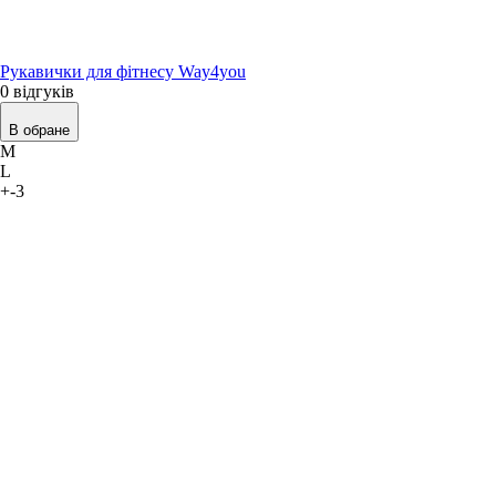
Рукавички для фітнесу Way4you
0 відгуків
В обране
M
L
+-3