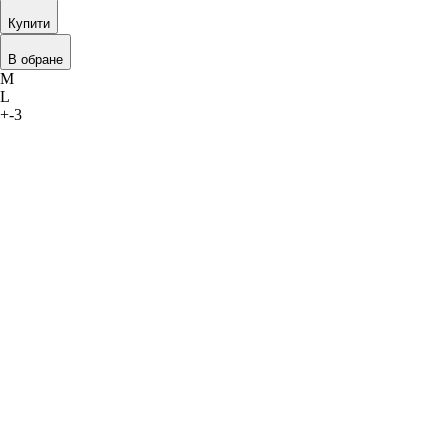
Купити
В обране
M
L
+-3