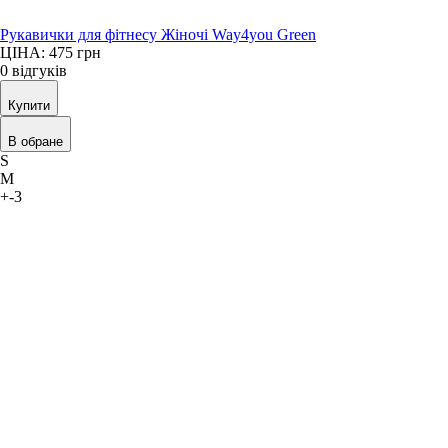
Рукавички для фітнесу Жіночі Way4you Green
ЦІНА: 475
грн
0 відгуків
Купити
В обране
S
M
+-3