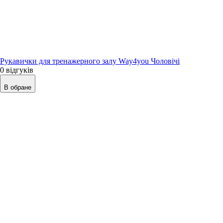
Рукавички для тренажерного залу Way4you Чоловічі
0 відгуків
В обране