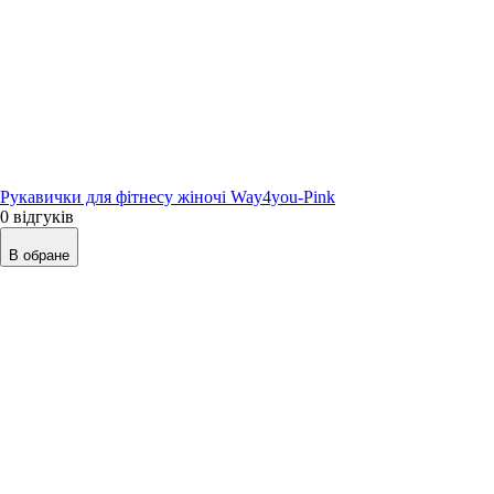
Рукавички для фітнесу жіночі Way4you-Pink
0 відгуків
В обране