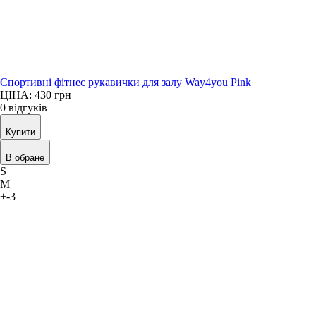
Спортивні фітнес рукавички для залу Way4you Pink
ЦІНА: 430
грн
0 відгуків
Купити
В обране
S
M
+-3