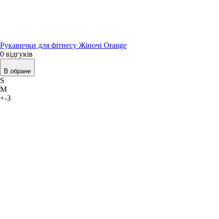
Рукавички для фітнесу Жіночі Orange
0 відгуків
В обране
S
M
+-3