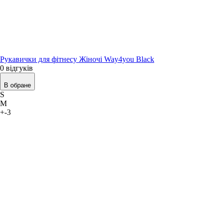
Рукавички для фітнесу Жіночі Way4you Black
0 відгуків
В обране
S
M
+-3