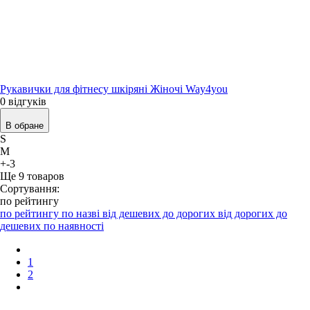
Рукавички для фітнесу шкіряні Жіночі Way4you
0 відгуків
В обране
S
M
+-3
Ще
9
товаров
Сортування:
по рейтингу
по рейтингу
по назві
від дешевих до дорогих
від дорогих до
дешевих
по наявності
1
2