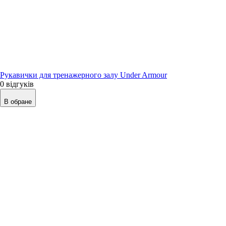
Рукавички для тренажерного залу Under Armour
0 відгуків
В обране