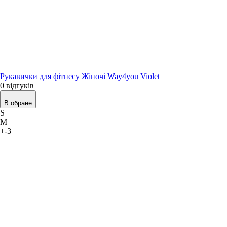
Рукавички для фітнесу Жіночі Way4you Violet
0 відгуків
В обране
S
M
+-3