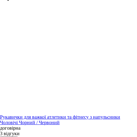
Рукавички для важкої атлетики та фітнесу з напульсники
Чоловічі Чорний / Червоний
договірна
3 відгуки